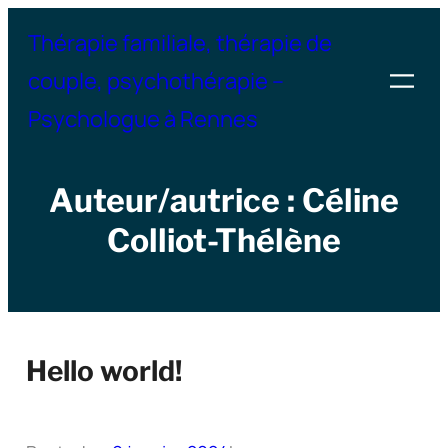
Aller
Thérapie familiale, thérapie de
au
couple, psychothérapie –
contenu
Psychologue à Rennes
Auteur/autrice :
Céline
Colliot-Thélène
Hello world!