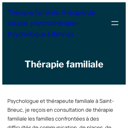
Aller
Thérapie familiale, thérapie de
au
couple, psychothérapie –
contenu
Psychologue à Rennes
Thérapie familiale
Psychologue et thérapeute familiale à Saint-
Brieuc, je reçois en consultation de thérapie
familiale les familles confrontées à des
difficultés de communication, de places, de